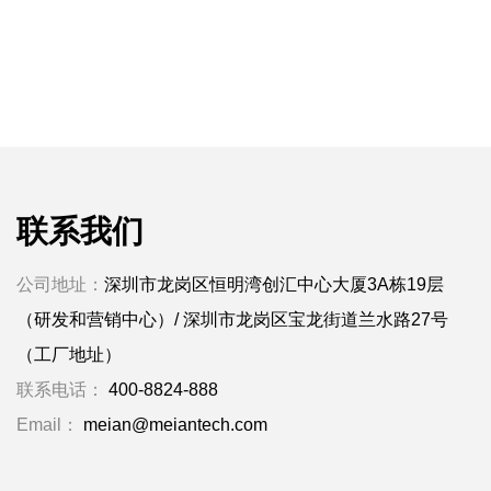
联系我们
公司地址：
深圳市龙岗区恒明湾创汇中心大厦3A栋19层
（研发和营销中心）/ 深圳市龙岗区宝龙街道兰水路27号
（工厂地址）
联系电话：
400-8824-888
Email：
meian@meiantech.com