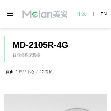
中文
EN
|
MD-2105R-4G
智能烟雾探测器
首页
产品中心
4G看护